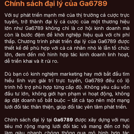
Chính sách đại lý của Ga6789
Với sự phát triển mạnh mẽ của thị trường cá cược trực
tuyến, trở thành đại lý cá cược của một thương hiệu
lớn như Ga6789 không chỉ là cơ hội kinh doanh mà
còn là bước đệm để khởi nghiệp hiệu quả với chi phí
thấp. Chương trình phát triển đại lý của Ga6789 được
thiết kế để phù hợp với cả cá nhân nhỏ lẻ lẫn tổ chức
lớn, đem đến mô hình hợp tác kinh doanh linh hoạt,
dễ triển khai và ít rủi ro.
Dù bạn có kinh nghiệm marketing hay mới bắt đầu tìm
hiểu lĩnh vực giải trí trực tuyến, Ga6789 đều có lộ
trình hỗ trợ phù hợp từng cấp độ. Không yêu cầu vốn
đầu tư lớn, không giới hạn phạm vi hoạt động, không
áp đặt doanh số bắt buộc – tất cả tạo nên một mạng
lưới đối tác thân thiện, giúp đối tác yên tâm phát triển.
Chính sách đại lý tại
Ga6789
được xây dựng với mục
tiêu mở rộng mạng lưới đối tác và mang đến cơ hội
làm giàu nhanh chóng thông qua mô hình hợp tác