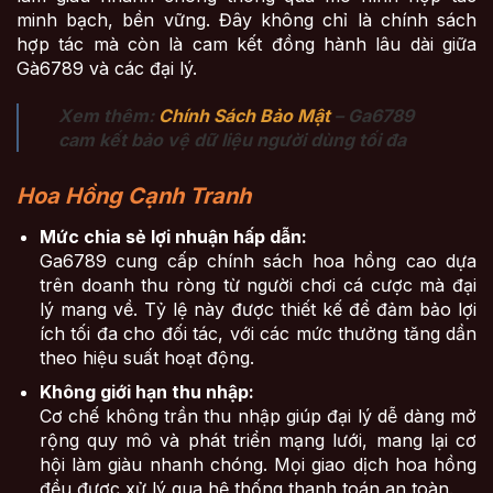
minh bạch, bền vững. Đây không chỉ là chính sách
hợp tác mà còn là cam kết đồng hành lâu dài giữa
Gà6789 và các đại lý.
Xem thêm:
Chính Sách Bảo Mật
– Ga6789
cam kết bảo vệ dữ liệu người dùng tối đa
Hoa Hồng Cạnh Tranh
Mức chia sẻ lợi nhuận hấp dẫn:
Ga6789 cung cấp chính sách hoa hồng cao dựa
trên doanh thu ròng từ người chơi cá cược mà đại
lý mang về. Tỷ lệ này được thiết kế để đảm bảo lợi
ích tối đa cho đối tác, với các mức thưởng tăng dần
theo hiệu suất hoạt động.
Không giới hạn thu nhập:
Cơ chế không trần thu nhập giúp đại lý dễ dàng mở
rộng quy mô và phát triển mạng lưới, mang lại cơ
hội làm giàu nhanh chóng. Mọi giao dịch hoa hồng
đều được xử lý qua hệ thống thanh toán an toàn.