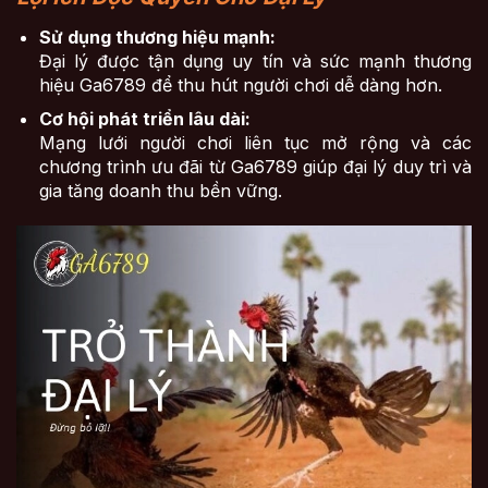
Sử dụng thương hiệu mạnh:
Đại lý được tận dụng uy tín và sức mạnh thương
hiệu Ga6789 để thu hút người chơi dễ dàng hơn.
Cơ hội phát triển lâu dài:
Mạng lưới người chơi liên tục mở rộng và các
chương trình ưu đãi từ Ga6789 giúp đại lý duy trì và
gia tăng doanh thu bền vững.