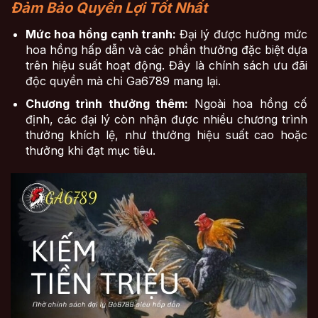
Đảm Bảo Quyền Lợi Tốt Nhất
Mức hoa hồng cạnh tranh:
Đại lý được hưởng mức
hoa hồng hấp dẫn và các phần thưởng đặc biệt dựa
trên hiệu suất hoạt động. Đây là chính sách ưu đãi
độc quyền mà chỉ Ga6789 mang lại.
Chương trình thưởng thêm:
Ngoài hoa hồng cố
định, các đại lý còn nhận được nhiều chương trình
thưởng khích lệ, như thưởng hiệu suất cao hoặc
thưởng khi đạt mục tiêu.