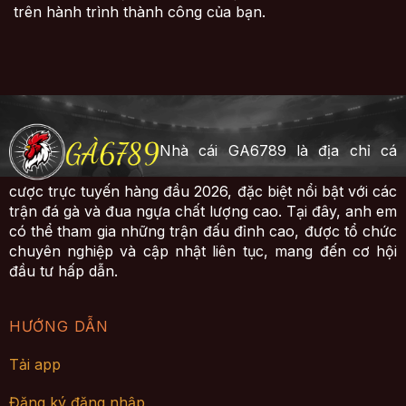
trên hành trình thành công của bạn.
Nhà cái GA6789 là địa chỉ cá
cược trực tuyến hàng đầu 2026, đặc biệt nổi bật với các
trận đá gà và đua ngựa chất lượng cao. Tại đây, anh em
có thể tham gia những trận đấu đỉnh cao, được tổ chức
chuyên nghiệp và cập nhật liên tục, mang đến cơ hội
đầu tư hấp dẫn.
HƯỚNG DẪN
Tải app
Đăng ký đăng nhập