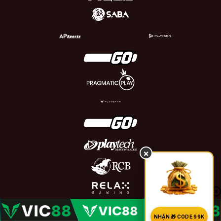
×
© Copyright 2026 | Powered by Ga67892026 - Nhà Cái
NHẬN 🎁 CODE 99K