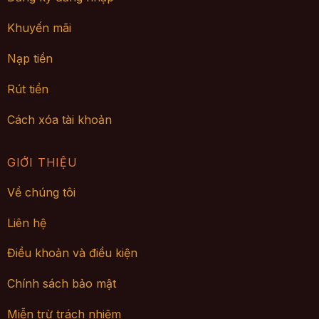
Khuyến mãi
Nạp tiền
Rút tiền
Cách xóa tài khoản
GIỚI THIỆU
Về chúng tôi
Liên hệ
Điều khoản và điều kiện
Chính sách bảo mật
Miễn trừ trách nhiệm