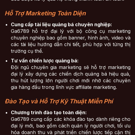
Hỗ Trợ Marketing Toàn Diện
Cung cấp tài liệu quảng bá chuyên nghiệp:
Ga6789 hỗ trợ đại lý với bộ công cụ marketing
chuyên nghiệp bao gồm banner, hình ảnh, video và
các tài liệu hướng dẫn chi tiết, phù hợp với từng thị
trường cụ thể.
Tư vấn chiến lược quảng bá:
Đội ngũ chuyên gia marketing sẽ hỗ trợ marketing
đại lý xây dựng các chiến dịch quảng bá hiệu quả,
thu hút lượng lớn người chơi mới nhờ các chuyên
gia hàng đầu trong lĩnh vực affiliate marketing.
Đào Tạo và Hỗ Trợ Kỹ Thuật Miễn Phí
Chương trình đào tạo toàn diện:
Ga6789 cung cấp các khóa đào tạo dành riêng cho
đại lý mới, bao gồm cách quản lý người chơi, tối ưu
hóa doanh thu và phát triển chiến lược tiếp cận thị